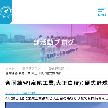
部活動ブログ
ホーム
部活動ブログ
硬式野球部
合同練習(泉尾工業,大正白稜)：硬式野球部
合同練習(泉尾工業,大正白稜)：硬式野
硬式野球部
2024.04.29
4月28日(日)に泉尾工業高校と大正白稜高校と３校で合同練習を