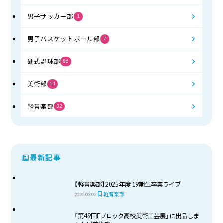
男子サッカー部
1
男子バスケットボール部
7
硬式野球部
86
美術部
11
軽音楽部
32
最新記事
【軽音楽部】2025年度 19期生卒業ライブ
軽音楽部
2026.03.02
「第49回Fブロック高校美術工芸展」に出品しま