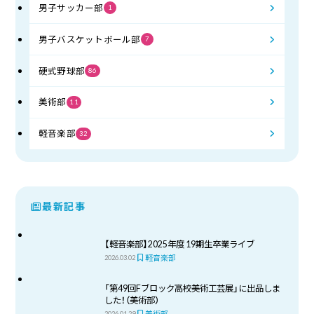
男子サッカー部
1
男子バスケットボール部
7
硬式野球部
86
美術部
11
軽音楽部
32
最新記事
【軽音楽部】2025年度 19期生卒業ライブ
軽音楽部
2026.03.02
「第49回Fブロック高校美術工芸展」に出品しま
した！（美術部）
美術部
2026.01.29