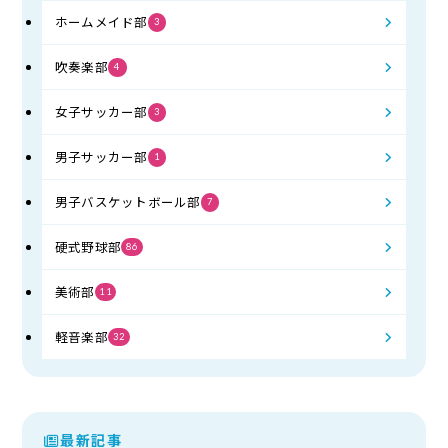
ホームメイド部
3
吹奏楽部
4
女子サッカー部
3
男子サッカー部
1
男子バスケットボール部
7
硬式野球部
86
美術部
11
軽音楽部
32
最新記事