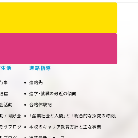
校生活
進路指導
行事
進路先
通信
進学・就職の最近の傾向
会活動
合格体験記
動 / 同好会
「産業社会と人間」と 「総合的な探究の時間」
そうブログ
本校のキャリア教育方針と主な事業
動ブログ
進路最新ニュース