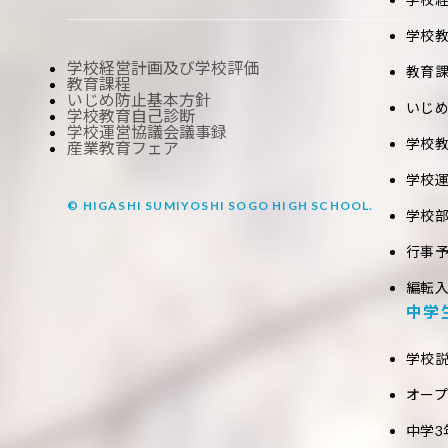
学校
学校経営計画及び学校評価
教育
教育課程
いじめ防止基本方針
いじ
学校教育自己診断
学校運営協議会議事録
学校
産業教育フェア
学校
© HIGASHI SUMIYOSHI SOGO HIGH SCHOOL.
学校
行事
編転
中学
学校
オー
中学3