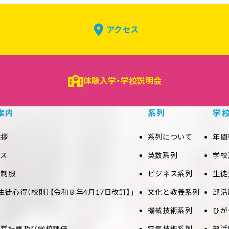
アクセス
体験入学・学校説明会
案内
系列
学
挨拶
系列について
年間
セス
英数系列
学校
と制服
ビジネス系列
生徒
生徒心得（校則）【令和８年4月17日改訂】」
文化と教養系列
部活
機械技術系列
ひが
経営計画及び学校評価
電気技術系列
部活