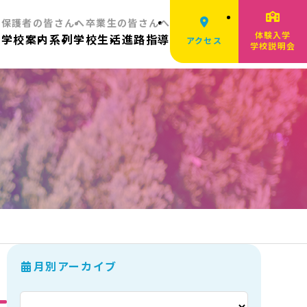
へ
保護者の皆さんへ
卒業生の皆さんへ
体験入学
ム
学校案内
系列
学校生活
進路指導
アクセス
学校説明会
月別アーカイブ