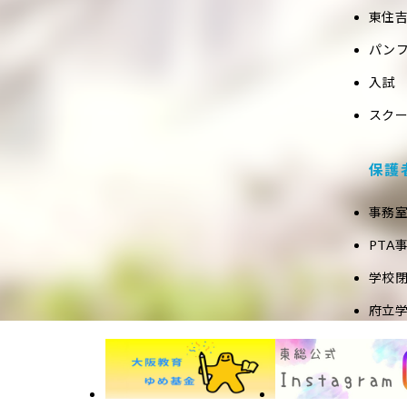
東住吉
パン
入試
スク
保護
事務
PTA
学校
府立