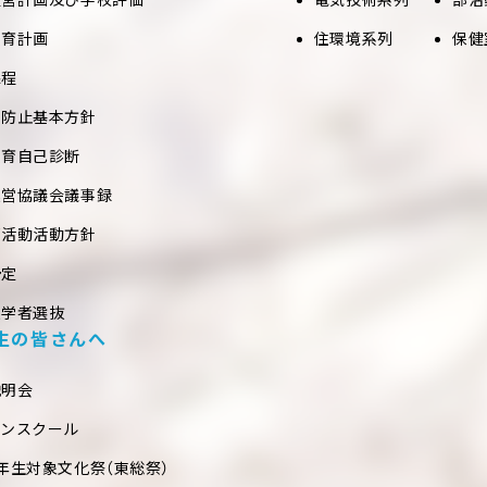
教育計画
住環境系列
保健
課程
め防止基本方針
教育自己診断
運営協議会議事録
部活動活動方針
予定
入学者選抜
生の皆さんへ
説明会
プンスクール
年生対象文化祭（東総祭）