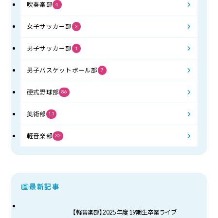
吹奏楽部
4
女子サッカー部
3
男子サッカー部
1
男子バスケットボール部
7
硬式野球部
86
美術部
11
軽音楽部
32
最新記事
【軽音楽部】2025年度 19期生卒業ライブ