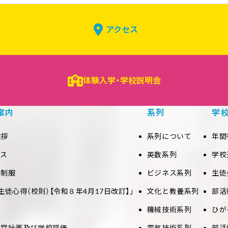
アクセス
体験入学・学校説明会
案内
系列
学
挨拶
系列について
年間
セス
英数系列
学校
と制服
ビジネス系列
生徒
生徒心得（校則）【令和８年4月17日改訂】」
文化と教養系列
部活
機械技術系列
ひが
経営計画及び学校評価
電気技術系列
部活