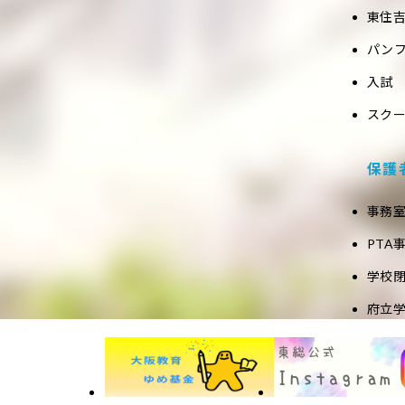
東住吉
パン
入試
スク
保護
事務
PTA
学校
府立