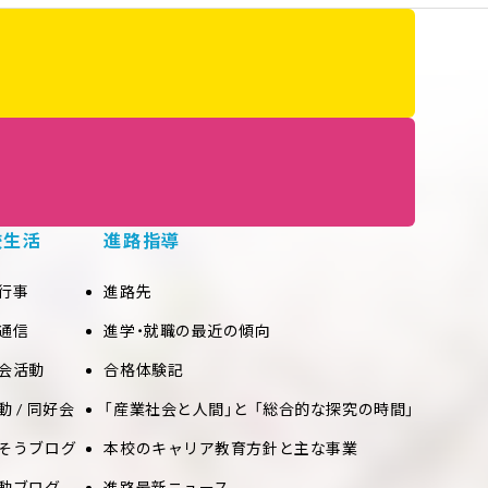
校生活
進路指導
行事
進路先
通信
進学・就職の最近の傾向
会活動
合格体験記
動 / 同好会
「産業社会と人間」と 「総合的な探究の時間」
そうブログ
本校のキャリア教育方針と主な事業
動ブログ
進路最新ニュース