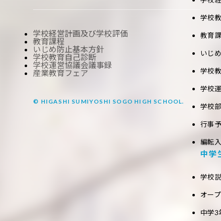
学校
学校経営計画及び学校評価
教育
教育課程
いじめ防止基本方針
いじ
学校教育自己診断
学校運営協議会議事録
学校
産業教育フェア
学校
© HIGASHI SUMIYOSHI SOGO HIGH SCHOOL.
学校
行事
編転
中学
学校
オー
中学3