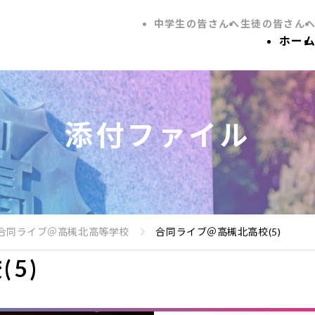
中学生の皆さんへ
生徒の皆さん
ホー
添付ファイル
】合同ライブ＠高槻北高等学校
合同ライブ＠高槻北高校(5)
5)