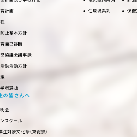
教育計画
住環境系列
保健
課程
め防止基本方針
教育自己診断
運営協議会議事録
部活動活動方針
予定
入学者選抜
生の皆さんへ
説明会
プンスクール
年生対象文化祭（東総祭）