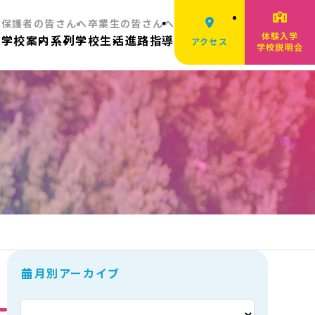
へ
保護者の皆さんへ
卒業生の皆さんへ
体験入学
ム
学校案内
系列
学校生活
進路指導
アクセス
学校説明会
月別アーカイブ