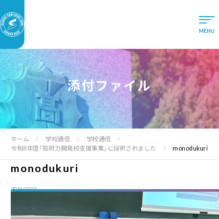
添付ファイル
ホーム
学校通信
学校通信
令和8年度「知財力開発校支援事業」に採択されました
monodukuri
monodukuri
2026.03.02