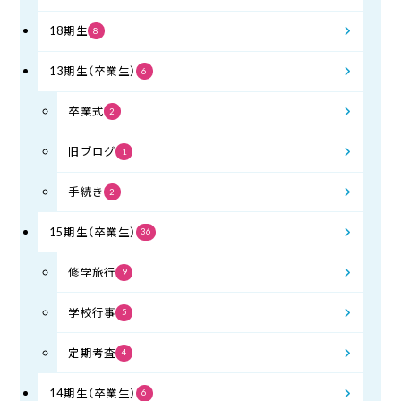
18期生
8
13期生（卒業生）
6
卒業式
2
旧ブログ
1
手続き
2
15期生（卒業生）
36
修学旅行
9
学校行事
5
定期考査
4
14期生（卒業生）
6