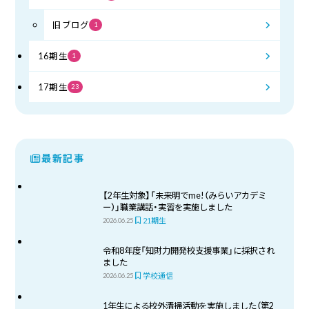
旧ブログ
1
16期生
1
17期生
23
最新記事
【2年生対象】「未来明でme!（みらいアカデミ
ー）」職業講話・実習を実施しました
21期生
2026.06.25
令和8年度「知財力開発校支援事業」に採択され
ました
学校通信
2026.06.25
1年生による校外清掃活動を実施しました（第2