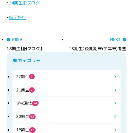
・
14期生旧ブログ
・
修学旅行
PREV
NEXT
13期生【旧ブログ】
15期生：後期期末(学年末)考査
カテゴリー
22期生
6
21期生
2
学校通信
24
20期生
48
19期生
17