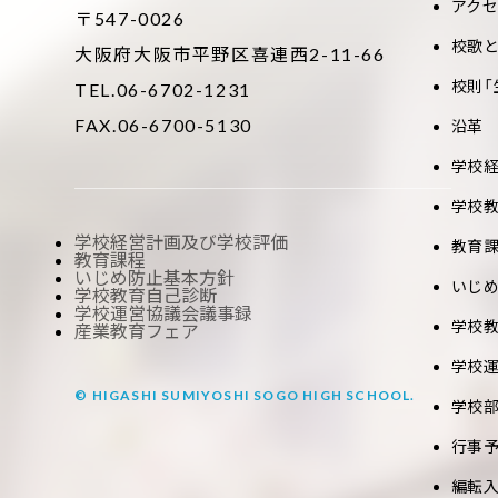
アク
〒547-0026
校歌
大阪府大阪市平野区喜連西2-11-66
校則「
TEL.06-6702-1231
FAX.06-6700-5130
沿革
学校
学校
学校経営計画及び学校評価
教育
教育課程
いじめ防止基本方針
いじ
学校教育自己診断
学校運営協議会議事録
学校
産業教育フェア
学校
© HIGASHI SUMIYOSHI SOGO HIGH SCHOOL.
学校
行事
編転