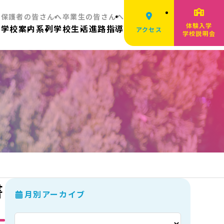
へ
保護者の皆さんへ
卒業生の皆さんへ
体験入学
ム
学校案内
系列
学校生活
進路指導
アクセス
学校説明会
書
月別アーカイブ