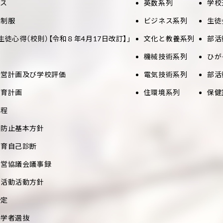
セス
英数系列
学校
と制服
ビジネス系列
生徒
生徒心得（校則）【令和８年4月17日改訂】」
文化と教養系列
部活
機械技術系列
ひが
経営計画及び学校評価
電気技術系列
部活
教育計画
住環境系列
保健
課程
め防止基本方針
教育自己診断
運営協議会議事録
部活動活動方針
予定
入学者選抜