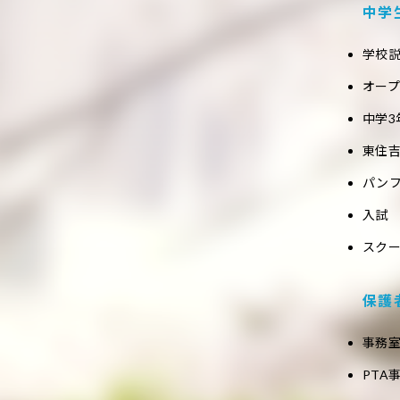
中学
学校
オー
中学3
東住吉
パン
入試
スク
保護
事務
PTA