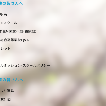
生の皆さんへ
説明会
プンスクール
年生対象文化祭（東総祭）
総合高等学校Q&A
フレット
ールミッション・スクールポリシー
者の皆さんへ
室より連絡
事業計画