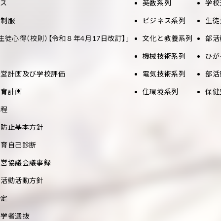
セス
英数系列
学校
と制服
ビジネス系列
生徒
生徒心得（校則）【令和８年4月17日改訂】」
文化と教養系列
部活
機械技術系列
ひが
経営計画及び学校評価
電気技術系列
部活
教育計画
住環境系列
保健
課程
め防止基本方針
教育自己診断
運営協議会議事録
部活動活動方針
予定
入学者選抜