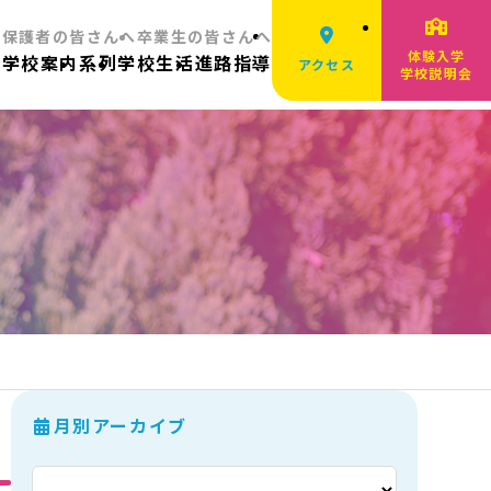
へ
保護者の皆さんへ
卒業生の皆さんへ
体験入学
ム
学校案内
系列
学校生活
進路指導
アクセス
学校説明会
月別アーカイブ