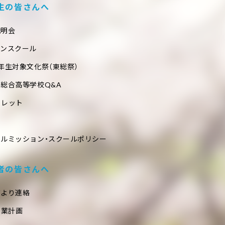
生の皆さんへ
説明会
プンスクール
年生対象文化祭（東総祭）
総合高等学校Q&A
フレット
ールミッション・スクールポリシー
者の皆さんへ
室より連絡
事業計画