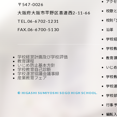
アク
〒547-0026
校歌
大阪府大阪市平野区喜連西2-11-66
校則「
TEL.06-6702-1231
FAX.06-6700-5130
沿革
学校
学校
学校経営計画及び学校評価
教育
教育課程
いじめ防止基本方針
いじ
学校教育自己診断
学校運営協議会議事録
学校
産業教育フェア
学校
© HIGASHI SUMIYOSHI SOGO HIGH SCHOOL.
学校
行事
編転