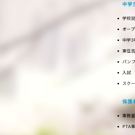
中学
学校
オー
中学3
東住吉
パン
入試
スク
保護
事務
PTA