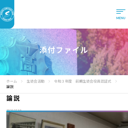
添付ファイル
ホーム
生徒会活動
令和３年度 前期生徒会役員認証式
論説
論説
2021.07.19