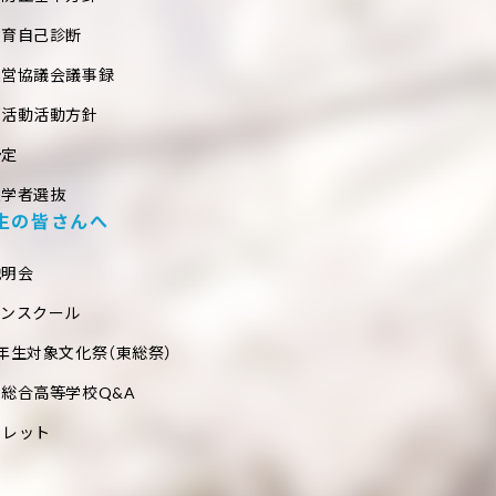
教育自己診断
運営協議会議事録
部活動活動方針
予定
入学者選抜
生の皆さんへ
説明会
プンスクール
年生対象文化祭（東総祭）
総合高等学校Q&A
フレット