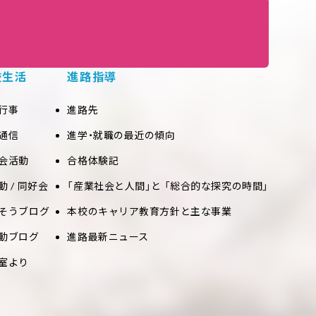
校生活
進路指導
行事
進路先
通信
進学・就職の最近の傾向
会活動
合格体験記
動 / 同好会
「産業社会と人間」と 「総合的な探究の時間」
そうブログ
本校のキャリア教育方針と主な事業
動ブログ
進路最新ニュース
室より