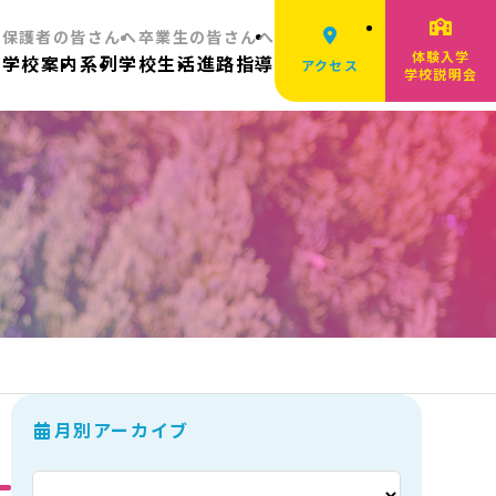
へ
保護者の皆さんへ
卒業生の皆さんへ
体験入学
ム
学校案内
系列
学校生活
進路指導
アクセス
学校説明会
月別アーカイブ