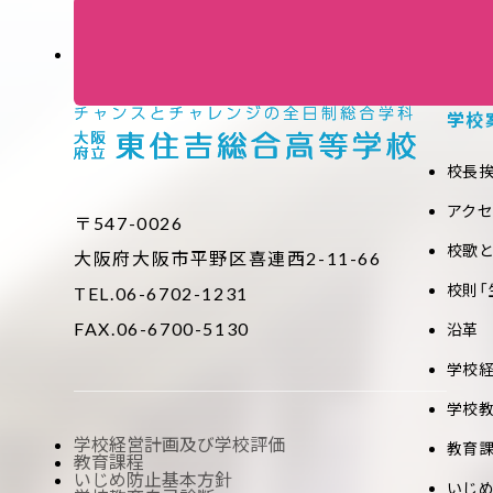
学校
校長
アク
〒547-0026
校歌
大阪府大阪市平野区喜連西2-11-66
校則「
TEL.06-6702-1231
FAX.06-6700-5130
沿革
学校
学校
学校経営計画及び学校評価
教育
教育課程
いじめ防止基本方針
いじ