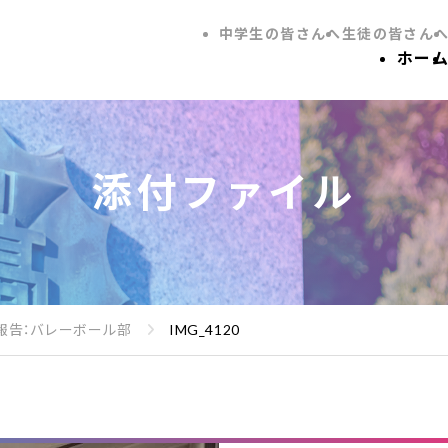
中学生の皆さんへ
生徒の皆さん
ホー
添付ファイル
報告：バレーボール部
IMG_4120