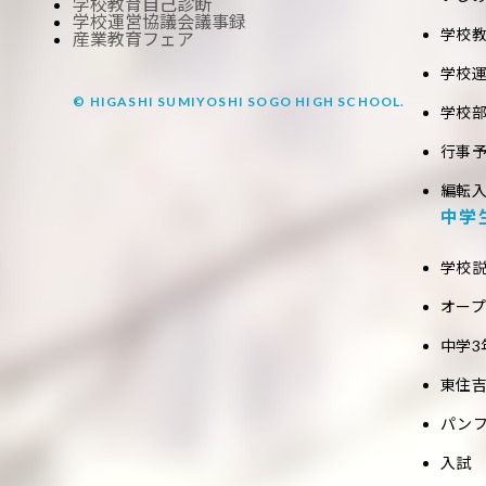
学校教育自己診断
学校運営協議会議事録
学校
産業教育フェア
学校
© HIGASHI SUMIYOSHI SOGO HIGH SCHOOL.
学校
行事
編転
中学
学校
オー
中学3
東住吉
パン
入試