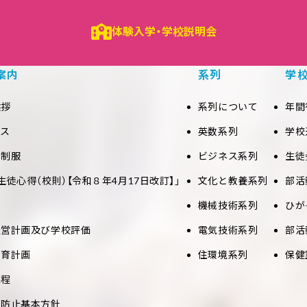
体験入学・学校説明会
案内
系列
学
挨拶
系列について
年間
セス
英数系列
学校
と制服
ビジネス系列
生徒
生徒心得（校則）【令和８年4月17日改訂】」
文化と教養系列
部活
機械技術系列
ひが
経営計画及び学校評価
電気技術系列
部活
教育計画
住環境系列
保健
課程
め防止基本方針