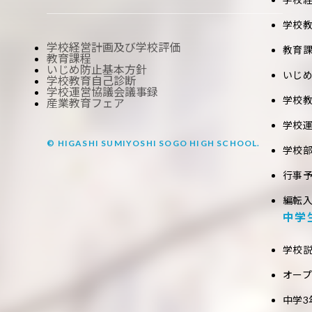
学校
学校経営計画及び学校評価
教育
教育課程
いじめ防止基本方針
いじ
学校教育自己診断
学校運営協議会議事録
学校
産業教育フェア
学校
© HIGASHI SUMIYOSHI SOGO HIGH SCHOOL.
学校
行事
編転
中学
学校
オー
中学3