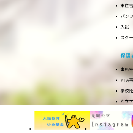
東住吉
パン
入試
スク
保護
事務
PTA
学校
府立