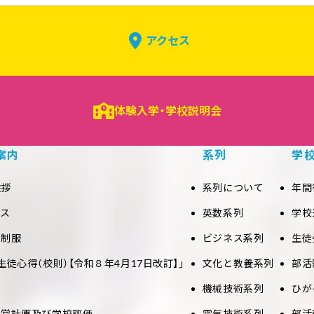
アクセス
体験入学・学校説明会
案内
系列
学
挨拶
系列について
年間
セス
英数系列
学校
と制服
ビジネス系列
生徒
生徒心得（校則）【令和８年4月17日改訂】」
文化と教養系列
部活
機械技術系列
ひが
経営計画及び学校評価
電気技術系列
部活