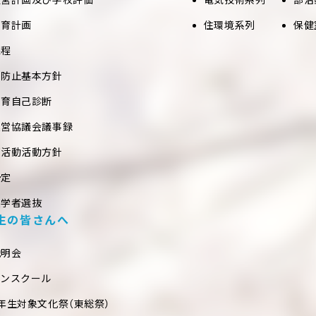
教育計画
住環境系列
保健
課程
め防止基本方針
教育自己診断
運営協議会議事録
部活動活動方針
予定
入学者選抜
生の皆さんへ
説明会
プンスクール
年生対象文化祭（東総祭）