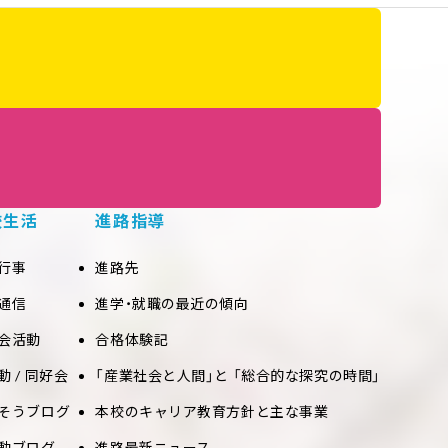
校生活
進路指導
行事
進路先
通信
進学・就職の最近の傾向
会活動
合格体験記
動 / 同好会
「産業社会と人間」と 「総合的な探究の時間」
そうブログ
本校のキャリア教育方針と主な事業
動ブログ
進路最新ニュース