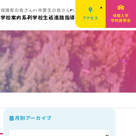
へ
保護者の皆さんへ
卒業生の皆さんへ
体験入学
ム
学校案内
系列
学校生活
進路指導
アクセス
学校説明会
月別アーカイブ