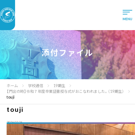
添付ファイル
ホーム
学校通信
19期生
【門出の時】令和７年度卒業証書授与式がおこなわれました。（19期生）
touji
touji
2026.02.26