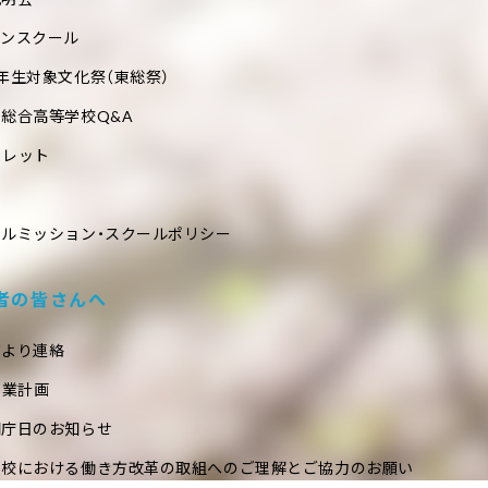
プンスクール
年生対象文化祭（東総祭）
総合高等学校Q&A
フレット
ールミッション・スクールポリシー
者の皆さんへ
室より連絡
事業計画
閉庁日のお知らせ
学校における働き方改革の取組へのご理解とご協力のお願い