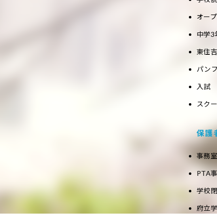
オー
中学3
東住吉
パン
入試
スク
保護
事務
PTA
学校
府立