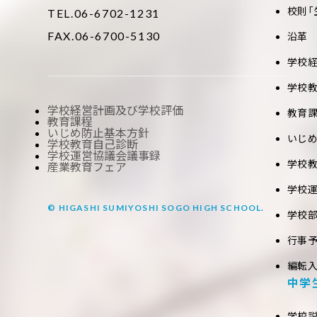
校則「
TEL.06-6702-1231
FAX.06-6700-5130
沿革
学校
学校
学校経営計画及び学校評価
教育
教育課程
いじめ防止基本方針
いじ
学校教育自己診断
学校運営協議会議事録
学校
産業教育フェア
学校
© HIGASHI SUMIYOSHI SOGO HIGH SCHOOL.
学校
行事
編転
中学
学校