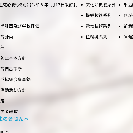
生徒心得（校則）【令和８年4月17日改訂】」
文化と教養系列
部活
機械技術系列
ひが
経営計画及び学校評価
電気技術系列
部活
教育計画
住環境系列
保健
課程
め防止基本方針
教育自己診断
運営協議会議事録
部活動活動方針
予定
入学者選抜
生の皆さんへ
説明会