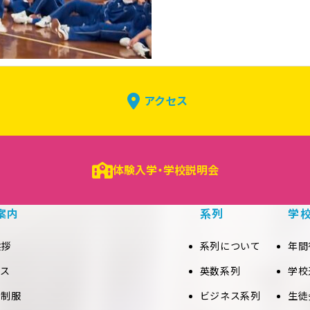
アクセス
体験入学・学校説明会
案内
系列
学
挨拶
系列について
年間
セス
英数系列
学校
と制服
ビジネス系列
生徒