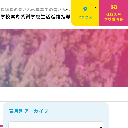
へ
保護者の皆さんへ
卒業生の皆さんへ
体験入学
ム
学校案内
系列
学校生活
進路指導
アクセス
学校説明会
月別アーカイブ