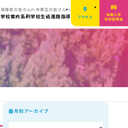
へ
保護者の皆さんへ
卒業生の皆さんへ
体験入学
ム
学校案内
系列
学校生活
進路指導
アクセス
学校説明会
月別アーカイブ