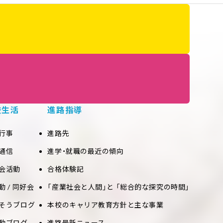
校生活
進路指導
行事
進路先
通信
進学・就職の最近の傾向
会活動
合格体験記
動 / 同好会
「産業社会と人間」と 「総合的な探究の時間」
そうブログ
本校のキャリア教育方針と主な事業
動ブログ
進路最新ニュース