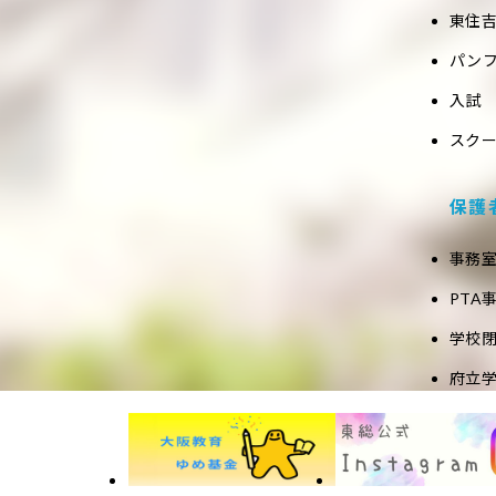
東住吉
パン
入試
スク
保護
事務
PTA
学校
府立