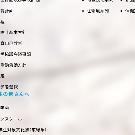
教育計画
住環境系列
保健
課程
め防止基本方針
教育自己診断
運営協議会議事録
部活動活動方針
予定
入学者選抜
生の皆さんへ
説明会
プンスクール
年生対象文化祭（東総祭）