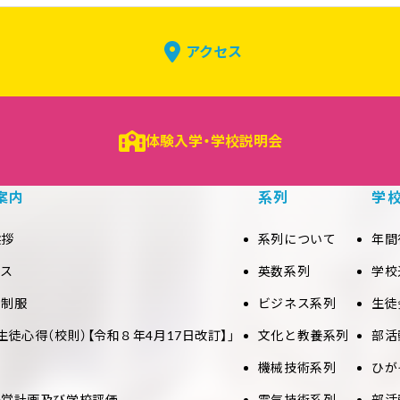
アクセス
体験入学・学校説明会
案内
系列
学
挨拶
系列について
年間
セス
英数系列
学校
と制服
ビジネス系列
生徒
生徒心得（校則）【令和８年4月17日改訂】」
文化と教養系列
部活
機械技術系列
ひが
経営計画及び学校評価
電気技術系列
部活