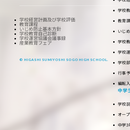
学校
学校経営計画及び学校評価
教育
教育課程
いじめ防止基本方針
いじ
学校教育自己診断
学校運営協議会議事録
学校
産業教育フェア
学校
© HIGASHI SUMIYOSHI SOGO HIGH SCHOOL.
学校
行事
編転
中学
学校
オー
中学3