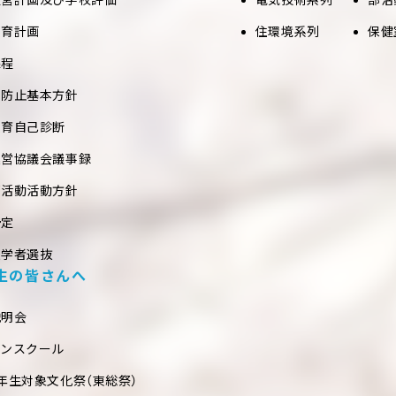
教育計画
住環境系列
保健
課程
め防止基本方針
教育自己診断
運営協議会議事録
部活動活動方針
予定
入学者選抜
生の皆さんへ
説明会
プンスクール
年生対象文化祭（東総祭）