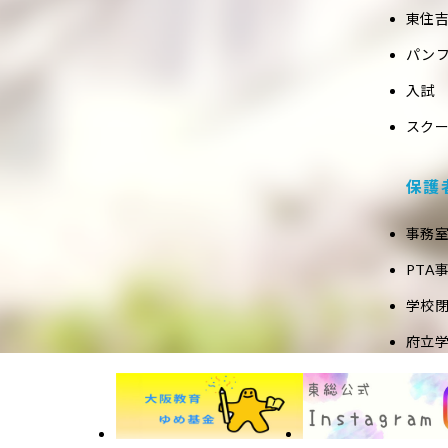
東住吉
パン
入試
スク
保護
事務
PTA
学校
府立