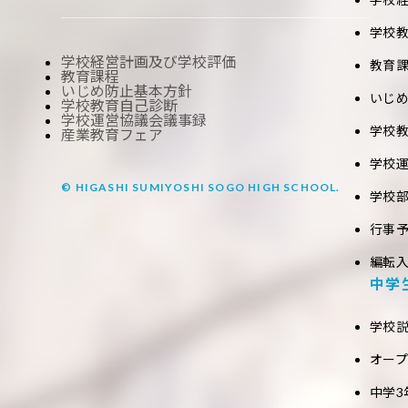
学校
学校経営計画及び学校評価
教育
教育課程
いじめ防止基本方針
いじ
学校教育自己診断
学校運営協議会議事録
学校
産業教育フェア
学校
© HIGASHI SUMIYOSHI SOGO HIGH SCHOOL.
学校
行事
編転
中学
学校
オー
中学3