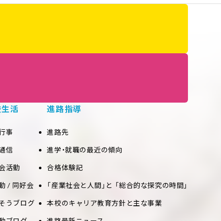
校生活
進路指導
行事
進路先
通信
進学・就職の最近の傾向
会活動
合格体験記
動 / 同好会
「産業社会と人間」と 「総合的な探究の時間」
そうブログ
本校のキャリア教育方針と主な事業
動ブログ
進路最新ニュース