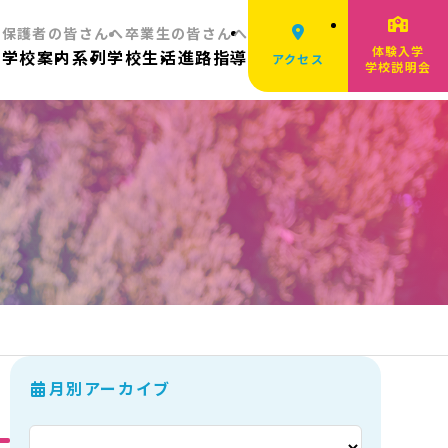
へ
保護者の皆さんへ
卒業生の皆さんへ
体験入学
ム
学校案内
系列
学校生活
進路指導
アクセス
学校説明会
月別アーカイブ