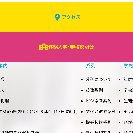
アクセス
体験入学・学校説明会
案内
系列
学
挨拶
系列について
年間
セス
英数系列
学校
と制服
ビジネス系列
生徒
生徒心得（校則）【令和８年4月17日改訂】」
文化と教養系列
部活
機械技術系列
ひが
経営計画及び学校評価
電気技術系列
部活