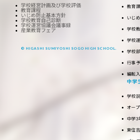
学校経営計画及び学校評価
教育
教育課程
いじめ防止基本方針
いじ
学校教育自己診断
学校運営協議会議事録
学校
産業教育フェア
学校
© HIGASHI SUMIYOSHI SOGO HIGH SCHOOL.
学校
行事
編転
中学
学校
オー
中学3
東住吉