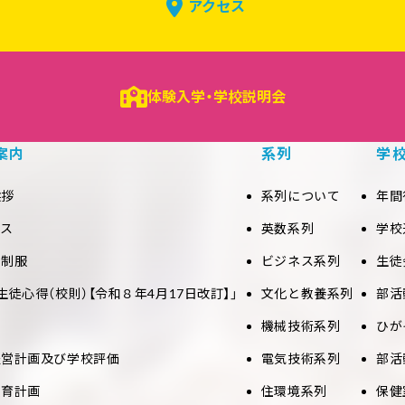
アクセス
体験入学・学校説明会
案内
系列
学
挨拶
系列について
年間
セス
英数系列
学校
と制服
ビジネス系列
生徒
生徒心得（校則）【令和８年4月17日改訂】」
文化と教養系列
部活
機械技術系列
ひが
経営計画及び学校評価
電気技術系列
部活
教育計画
住環境系列
保健