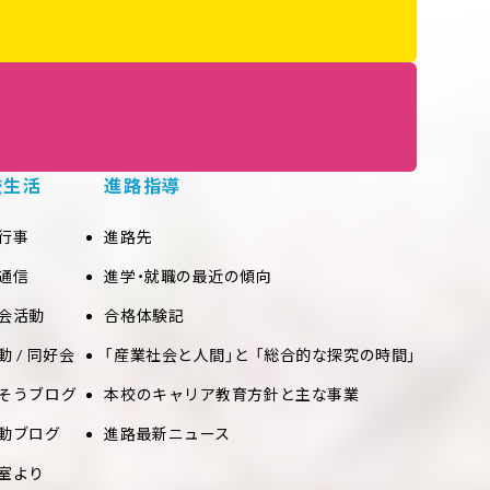
校生活
進路指導
行事
進路先
通信
進学・就職の最近の傾向
会活動
合格体験記
動 / 同好会
「産業社会と人間」と 「総合的な探究の時間」
そうブログ
本校のキャリア教育方針と主な事業
動ブログ
進路最新ニュース
室より