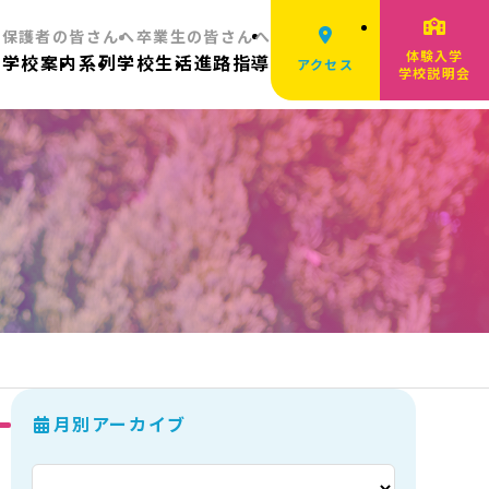
へ
保護者の皆さんへ
卒業生の皆さんへ
体験入学
ム
学校案内
系列
学校生活
進路指導
アクセス
学校説明会
月別アーカイブ