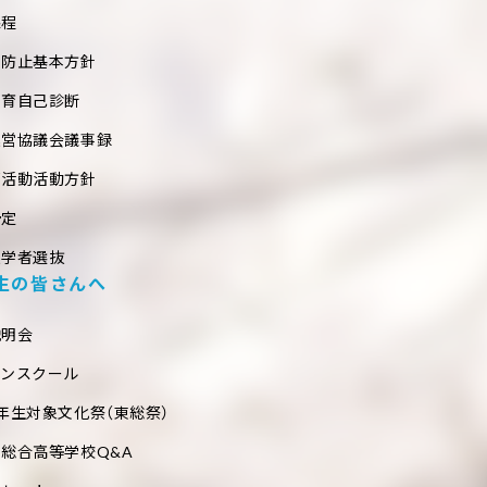
課程
め防止基本方針
教育自己診断
運営協議会議事録
部活動活動方針
予定
入学者選抜
生の皆さんへ
説明会
プンスクール
年生対象文化祭（東総祭）
総合高等学校Q&A