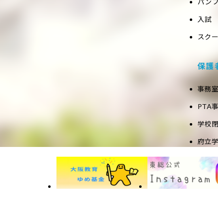
パン
入試
スク
保護
事務
PTA
学校
府立