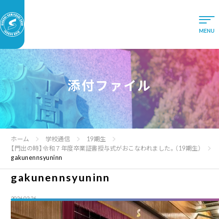
添付ファイル
ホーム
学校通信
19期生
【門出の時】令和７年度卒業証書授与式がおこなわれました。（19期生）
gakunennsyuninn
gakunennsyuninn
2026.02.26