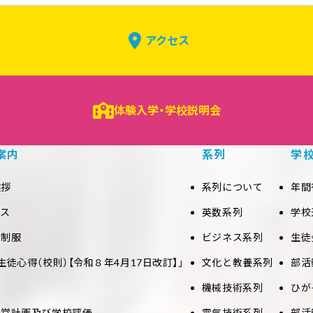
アクセス
体験入学・学校説明会
案内
系列
学
挨拶
系列について
年間
セス
英数系列
学校
と制服
ビジネス系列
生徒
生徒心得（校則）【令和８年4月17日改訂】」
文化と教養系列
部活
機械技術系列
ひが
経営計画及び学校評価
電気技術系列
部活