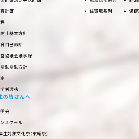
教育計画
住環境系列
保健
課程
め防止基本方針
教育自己診断
運営協議会議事録
部活動活動方針
予定
入学者選抜
生の皆さんへ
説明会
プンスクール
年生対象文化祭（東総祭）