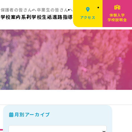
へ
保護者の皆さんへ
卒業生の皆さんへ
体験入学
ム
学校案内
系列
学校生活
進路指導
アクセス
学校説明会
月別アーカイブ