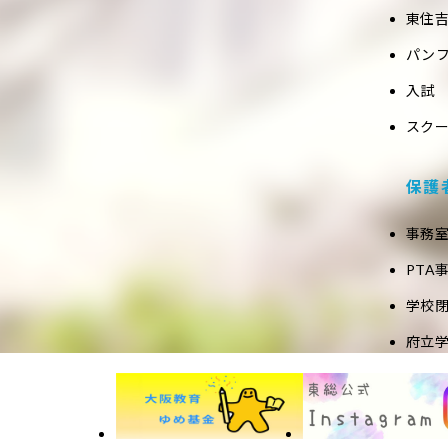
東住吉
パン
入試
スク
保護
事務
PTA
学校
府立