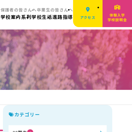
へ
保護者の皆さんへ
卒業生の皆さんへ
体験入学
ム
学校案内
系列
学校生活
進路指導
アクセス
学校説明会
カテゴリー