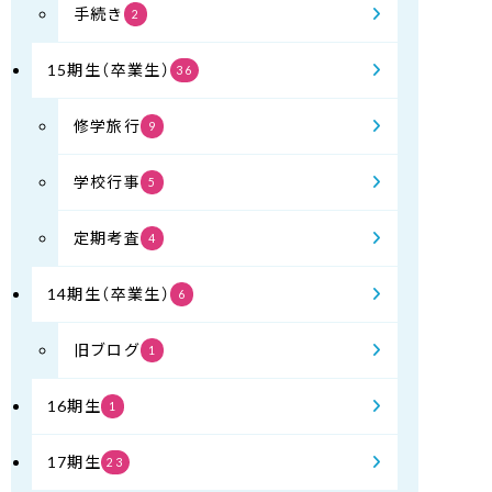
手続き
2
15期生（卒業生）
36
修学旅行
9
学校行事
5
定期考査
4
14期生（卒業生）
6
旧ブログ
1
16期生
1
17期生
23