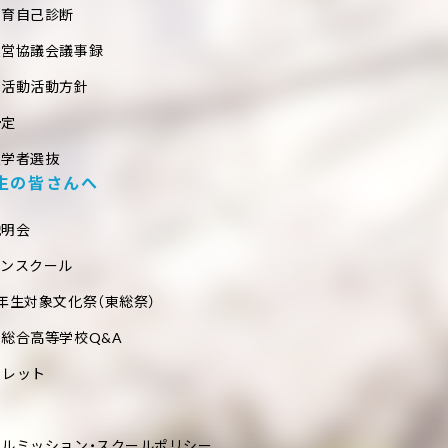
教育自己診断
運営協議会議事録
部活動活動方針
予定
入学者選抜
生の皆さんへ
説明会
プンスクール
年生対象文化祭（東総祭）
総合高等学校Q&A
フレット
ールミッション・スクールポリシー