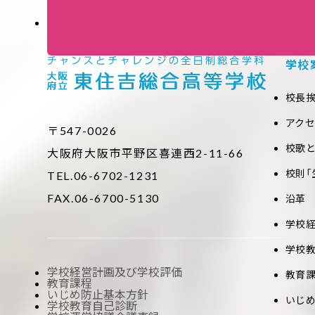
学校
校長
アク
〒547-0026
校歌
大阪府大阪市平野区喜連西2-11-66
校則「
TEL.06-6702-1231
FAX.06-6700-5130
沿革
学校
学校
学校経営計画及び学校評価
教育
教育課程
いじめ防止基本方針
いじ
学校教育自己診断