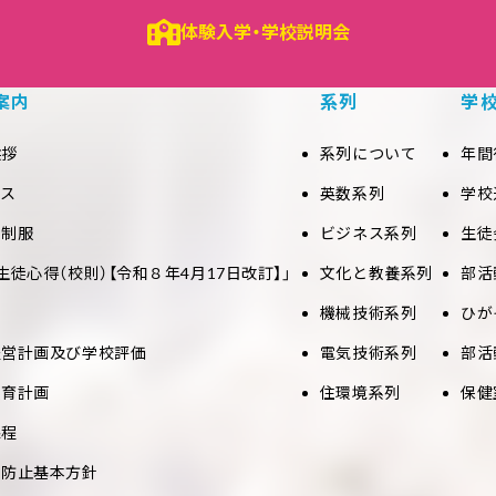
体験入学・学校説明会
案内
系列
学
挨拶
系列について
年間
セス
英数系列
学校
と制服
ビジネス系列
生徒
生徒心得（校則）【令和８年4月17日改訂】」
文化と教養系列
部活
機械技術系列
ひが
経営計画及び学校評価
電気技術系列
部活
教育計画
住環境系列
保健
課程
め防止基本方針