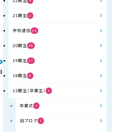
22期生
6
21期生
2
学校通信
24
20期生
48
19期生
17
目
18期生
8
13期生（卒業生）
6
卒業式
2
旧ブログ
1