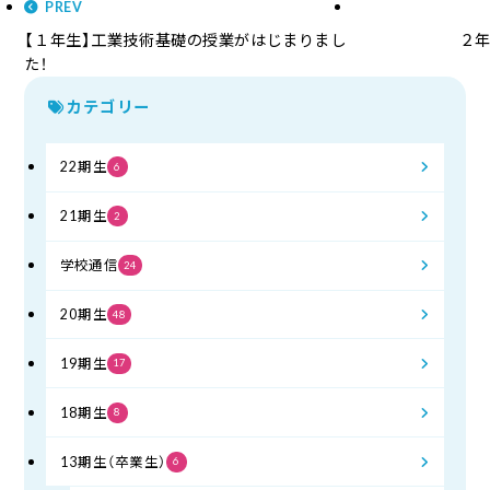
PREV
【１年生】工業技術基礎の授業がはじまりまし
２年
た！
カテゴリー
22期生
6
21期生
2
学校通信
24
20期生
48
19期生
17
18期生
8
13期生（卒業生）
6