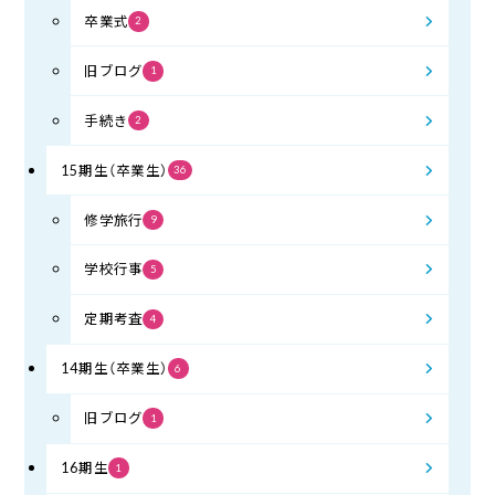
卒業式
2
旧ブログ
1
手続き
2
15期生（卒業生）
36
修学旅行
9
学校行事
5
定期考査
4
14期生（卒業生）
6
旧ブログ
1
16期生
1