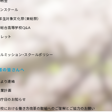
説明会
プンスクール
年生対象文化祭（東総祭）
総合高等学校Q&A
フレット
ールミッション・スクールポリシー
者の皆さんへ
室より連絡
事業計画
閉庁日のお知らせ
学校における働き方改革の取組へのご理解とご協力のお願い