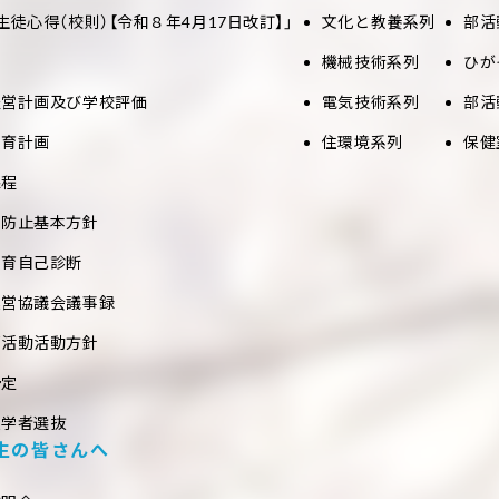
生徒心得（校則）【令和８年4月17日改訂】」
文化と教養系列
部活
機械技術系列
ひが
経営計画及び学校評価
電気技術系列
部活
教育計画
住環境系列
保健
課程
め防止基本方針
教育自己診断
運営協議会議事録
部活動活動方針
予定
入学者選抜
生の皆さんへ