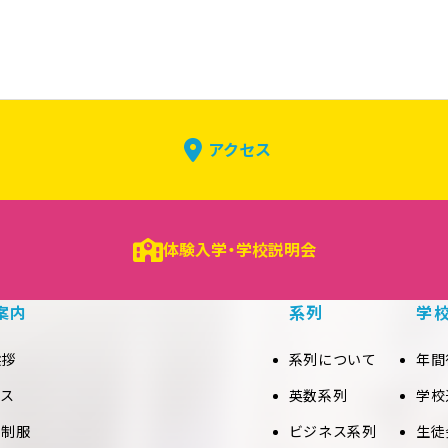
アクセス
体験入学・学校説明会
案内
系列
学
挨拶
系列について
年間
セス
英数系列
学校
と制服
ビジネス系列
生徒