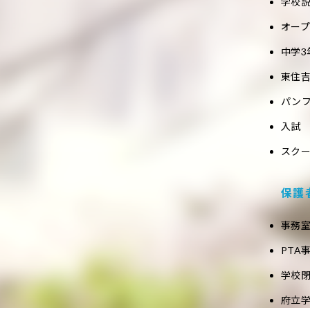
学校
オー
中学3
東住吉
パン
入試
スク
保護
事務
PTA
学校
府立