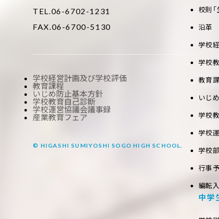
校則「
TEL.06-6702-1231
FAX.06-6700-5130
沿革
学校
学校
学校経営計画及び学校評価
教育
教育課程
いじめ防止基本方針
いじ
学校教育自己診断
学校運営協議会議事録
学校
産業教育フェア
学校
© HIGASHI SUMIYOSHI SOGO HIGH SCHOOL.
学校
行事
編転
中学