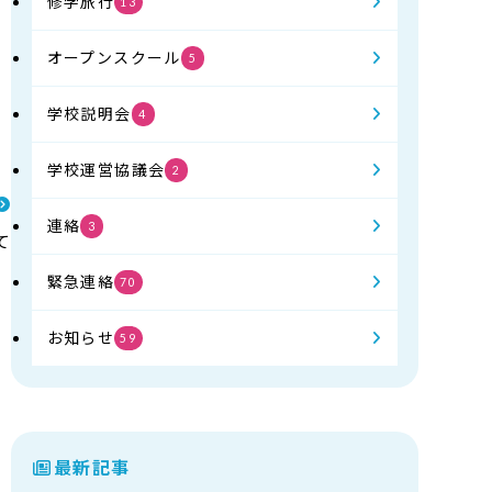
修学旅行
13
オープンスクール
5
学校説明会
4
学校運営協議会
2
連絡
3
て
緊急連絡
70
お知らせ
59
最新記事