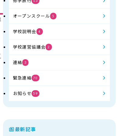
修学旅行
13
オープンスクール
5
ま
学校説明会
4
学校運営協議会
2
下
連絡
3
緊急連絡
70
お知らせ
59
最新記事