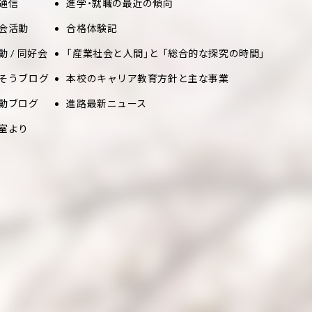
通信
進学・就職の最近の傾向
会活動
合格体験記
動 / 同好会
「産業社会と人間」と 「総合的な探究の時間」
そうブログ
本校のキャリア教育方針と主な事業
動ブログ
進路最新ニュース
室より