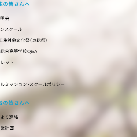
生の皆さんへ
説明会
プンスクール
年生対象文化祭（東総祭）
総合高等学校Q&A
フレット
ールミッション・スクールポリシー
者の皆さんへ
室より連絡
事業計画