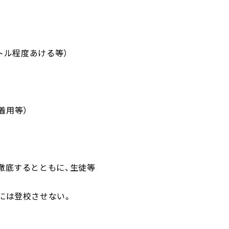
トル程度あける等）
着用等）
徹底するとともに、生徒等
には登校させない。