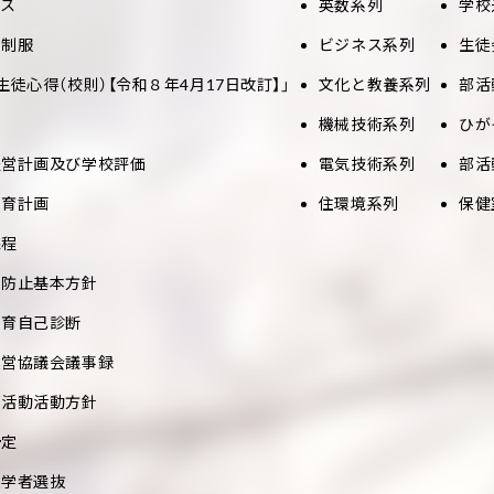
セス
英数系列
学校
と制服
ビジネス系列
生徒
生徒心得（校則）【令和８年4月17日改訂】」
文化と教養系列
部活
機械技術系列
ひが
経営計画及び学校評価
電気技術系列
部活
教育計画
住環境系列
保健
課程
め防止基本方針
教育自己診断
運営協議会議事録
部活動活動方針
予定
入学者選抜