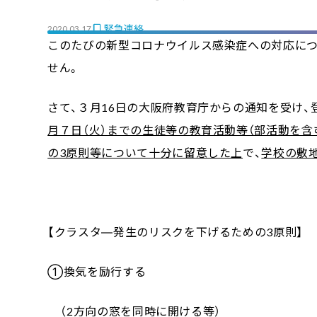
緊急連絡
2020.03.17
このたびの新型コロナウイルス感染症への対応につ
せん。
さて、３月16日の大阪府教育庁からの通知を受け、
月７日（火）までの生徒等の教育活動等（部活動を含
の3原則等について十分に留意した上
で、
学校の敷地
【クラスタ―発生のリスクを下げるための3原則】
①換気を励行する
（2方向の窓を同時に開ける等）