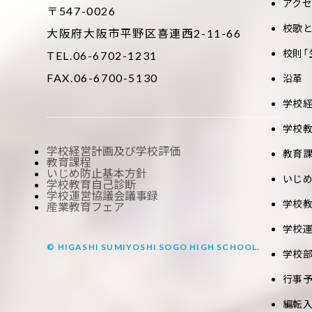
アク
〒547-0026
校歌
大阪府大阪市平野区喜連西2-11-66
校則「
TEL.06-6702-1231
FAX.06-6700-5130
沿革
学校
学校
学校経営計画及び学校評価
教育
教育課程
いじめ防止基本方針
いじ
学校教育自己診断
学校運営協議会議事録
学校
産業教育フェア
学校
© HIGASHI SUMIYOSHI SOGO HIGH SCHOOL.
学校
行事
編転