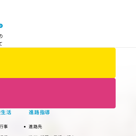
の
て
校生活
進路指導
行事
進路先