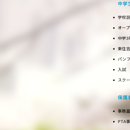
中学
学校
オー
中学3
東住吉
パン
入試
スク
保護
事務
PTA