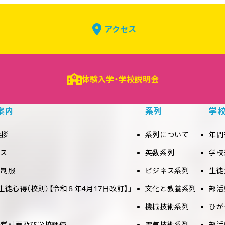
アクセス
体験入学・学校説明会
案内
系列
学
挨拶
系列について
年間
セス
英数系列
学校
と制服
ビジネス系列
生徒
生徒心得（校則）【令和８年4月17日改訂】」
文化と教養系列
部活
機械技術系列
ひが
経営計画及び学校評価
電気技術系列
部活