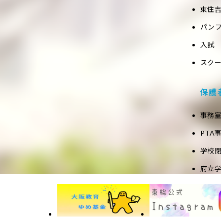
東住吉
パン
入試
スク
保護
事務
PTA
学校
府立