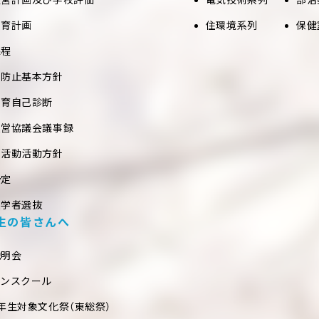
教育計画
住環境系列
保健
課程
め防止基本方針
教育自己診断
運営協議会議事録
部活動活動方針
予定
入学者選抜
生の皆さんへ
説明会
プンスクール
年生対象文化祭（東総祭）