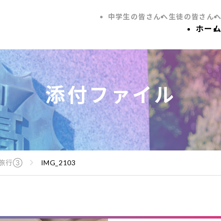
中学生の皆さんへ
生徒の皆さん
ホー
添付ファイル
学旅行③
IMG_2103