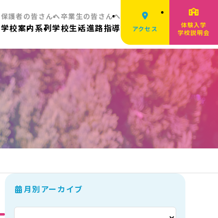
へ
保護者の皆さんへ
卒業生の皆さんへ
体験入学
ム
学校案内
系列
学校生活
進路指導
アクセス
学校説明会
月別アーカイブ