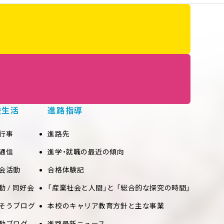
校生活
進路指導
行事
進路先
通信
進学・就職の最近の傾向
会活動
合格体験記
動 / 同好会
「産業社会と人間」と 「総合的な探究の時間」
そうブログ
本校のキャリア教育方針と主な事業
動ブログ
進路最新ニュース