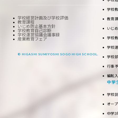
学校
学校経営計画及び学校評価
教育
教育課程
いじめ防止基本方針
いじ
学校教育自己診断
学校運営協議会議事録
学校
産業教育フェア
学校
© HIGASHI SUMIYOSHI SOGO HIGH SCHOOL.
学校
行事
編転
中学
学校
オー
中学3