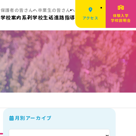
へ
保護者の皆さんへ
卒業生の皆さんへ
体験入学
ム
学校案内
系列
学校生活
進路指導
アクセス
学校説明会
月別アーカイブ