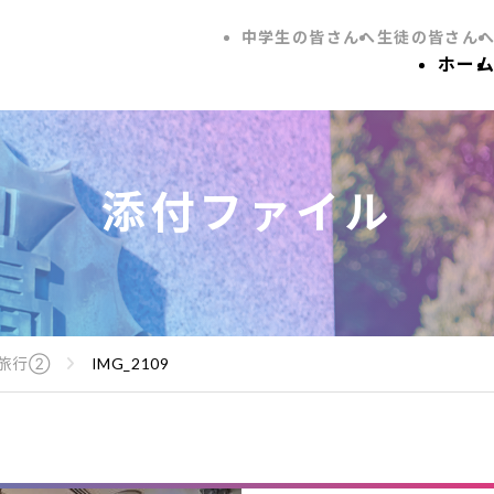
中学生の皆さんへ
生徒の皆さん
ホー
添付ファイル
学旅行②
IMG_2109