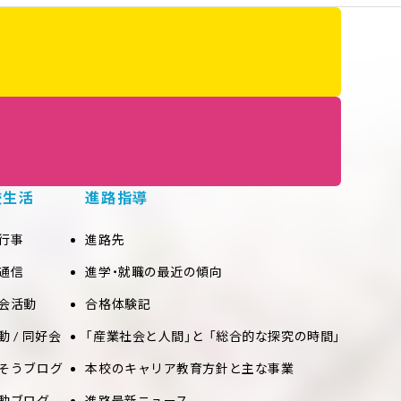
校生活
進路指導
行事
進路先
通信
進学・就職の最近の傾向
会活動
合格体験記
動 / 同好会
「産業社会と人間」と 「総合的な探究の時間」
そうブログ
本校のキャリア教育方針と主な事業
動ブログ
進路最新ニュース