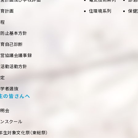
教育計画
住環境系列
保健
課程
め防止基本方針
教育自己診断
運営協議会議事録
部活動活動方針
予定
入学者選抜
生の皆さんへ
説明会
プンスクール
年生対象文化祭（東総祭）