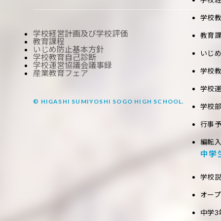
学校
学校経営計画及び学校評価
教育
教育課程
いじめ防止基本方針
いじ
学校教育自己診断
学校運営協議会議事録
学校
産業教育フェア
学校
© HIGASHI SUMIYOSHI SOGO HIGH SCHOOL.
学校
行事
編転
中学
学校
オー
中学3