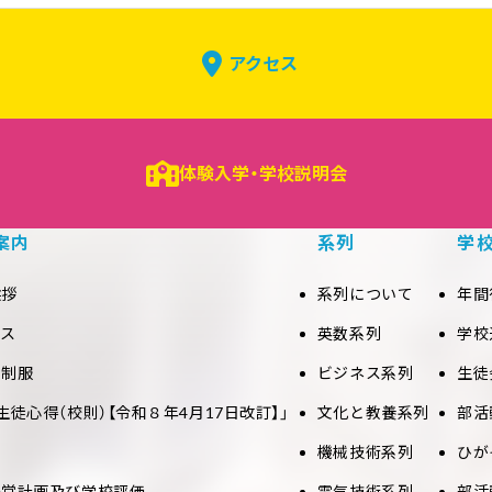
アクセス
体験入学・学校説明会
案内
系列
学
挨拶
系列について
年間
セス
英数系列
学校
と制服
ビジネス系列
生徒
生徒心得（校則）【令和８年4月17日改訂】」
文化と教養系列
部活
機械技術系列
ひが
経営計画及び学校評価
電気技術系列
部活