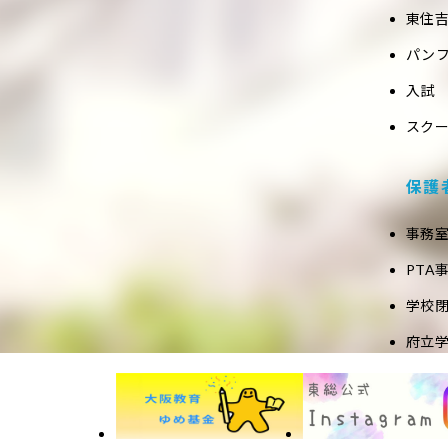
東住吉
パン
入試
スク
保護
事務
PTA
学校
府立